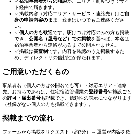
✓
宿泊事業者からの相談
が、エリア・制度つきでサイ
ト経由で届きます。
✓
掲載内容（対応エリア・サービス・連絡先）は
ご自
身の申請内容のまま
。変更はいつでもご連絡くださ
い。
✓
個人の方も歓迎
です。駆けつけ対応のみの方も掲載
でき、
公開名（屋号など）での掲載
を選べば、本名は
宿泊事業者から連絡があるまで公開されません。
✓
掲載は
審査制
です。内容を確認のうえ掲載するた
め、ディレクトリの信頼性が保たれます。
ご用意いただくもの
事業者名（個人の方は公開名でも可）・対応エリア・連絡
先。お持ちであれば、住宅宿泊管理業の
登録番号
や施設ごと
の
許可・届出番号
も記載でき、信頼性の表示につながります
（登録がない個人の方も掲載できます）。
掲載までの流れ
フォームから掲載をリクエスト（約3分）→ 運営が内容を確