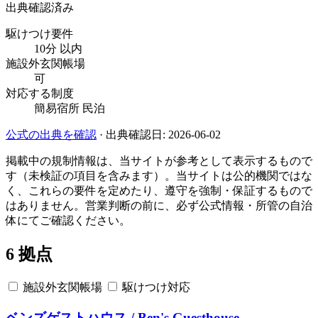
出典確認済み
駆けつけ要件
10分 以内
施設外玄関帳場
可
対応する制度
簡易宿所
民泊
公式の出典を確認
· 出典確認日: 2026-06-02
掲載中の規制情報は、当サイトが参考として表示するもので
す（未検証の項目を含みます）。当サイトは公的機関ではな
く、これらの要件を定めたり、遵守を強制・保証するもので
はありません。営業判断の前に、必ず公式情報・所管の自治
体にてご確認ください。
6 拠点
施設外玄関帳場
駆けつけ対応
ベンズゲストハウス / Ben's Guesthouse