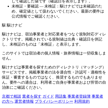
して確認した値です（確認日を表示します）。
未検証・要確認
— 未検証：駆けナビでは未確認のた
め、確定値として扱わないでください。最新の要件は
公式情報でご確認ください。
駆
駆けナビ
駆けナビは、宿泊事業者と対応業者をつなぐ規制対応ディレ
クトリです。掲載されている規制値は出典・確認日を併記
し、未検証のものは「未検証」と表示します。
このサイトでは宿泊者の個人情報・旅券情報は一切収集しま
せん。
駆けナビは事業者を探すためのディレクトリ（マッチング）
サービスです。掲載事業者の法令適合性・許認可・適格性を
保証・審査するものではなく、推奨するものでもありませ
ん。要件への適合は、利用者ご自身が事業者および所管の自
治体にご確認ください。
京都で相談
業者を探す
ガイド
用語集
事業者登録簿
事業者
の方へ
運営者情報
プライバシーポリシー
利用規約