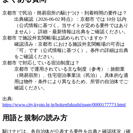
京都市 で民泊・簡易宿所の駆けつけ・到着時間の要件は？
出典確認（2026-06-02 時点）：京都市 では 10分 以内
（公式情報に基づく。当サイトが定める要件ではあり
ません）。詳細・最新情報は出典をご確認ください。
京都市 で施設外玄関帳場は認められていますか？
確認済み：京都市 における施設外玄関帳場の可否は
「可」です（公式情報に基づく）。条件の詳細は出典
をご確認ください。
京都市 で対応している宿泊制度は？
京都市 で運用されている主な制度（参考）：旅館業
（簡易宿所）、住宅宿泊事業法（民泊）。具体的な適
用は物件・条件により異なるため、所管の自治体でご
確認ください。
出典:
https://www.city.kyoto.lg.jp/hokenfukushi/page/0000177773.html
用語と規制の読み方
駆けナビは、各自治体が公表する要件を出典と確認状況（確