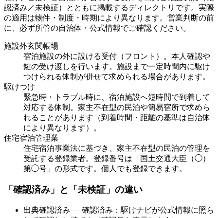
認済み／未検証）とともに掲載するディレクトリです。実際
の適用は物件・制度・時期により異なります。営業判断の前
に、必ず所管の自治体・公式情報でご確認ください。
施設外玄関帳場
宿泊施設の外に設ける受付（フロント）。本人確認や
鍵の受け渡しを行います。施設まで一定時間内に駆け
つけられる体制が併せて求められる場合があります。
駆けつけ
緊急時・トラブル時に、宿泊施設へ短時間で到着して
対応する体制。家主不在型の民泊や簡易宿所で求めら
れることがあります（到着時間・距離の基準は自治体
により異なります）。
住宅宿泊管理業
住宅宿泊事業法に基づき、家主不在型の民泊の管理を
受託する登録業者。登録番号は「国土交通大臣（◯）
第◯号」の形式です。個人でも登録できます。
「確認済み」と「未検証」の違い
出典確認済み
— 確認済み：駆けナビが公式情報に照ら