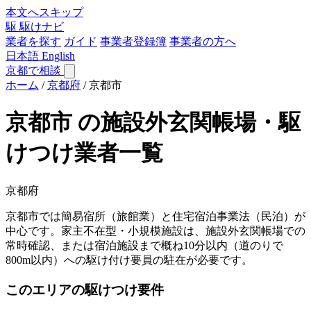
本文へスキップ
駆
駆けナビ
業者を探す
ガイド
事業者登録簿
事業者の方へ
日本語
English
京都で相談
ホーム
/
京都府
/
京都市
京都市 の施設外玄関帳場・駆
けつけ業者一覧
京都府
京都市では簡易宿所（旅館業）と住宅宿泊事業法（民泊）が
中心です。家主不在型・小規模施設は、施設外玄関帳場での
常時確認、または宿泊施設まで概ね10分以内（道のりで
800m以内）への駆け付け要員の駐在が必要です。
このエリアの駆けつけ要件