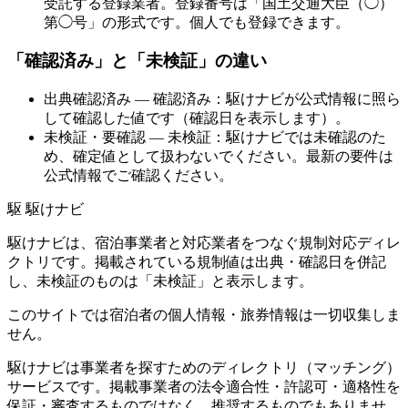
受託する登録業者。登録番号は「国土交通大臣（◯）
第◯号」の形式です。個人でも登録できます。
「確認済み」と「未検証」の違い
出典確認済み
— 確認済み：駆けナビが公式情報に照ら
して確認した値です（確認日を表示します）。
未検証・要確認
— 未検証：駆けナビでは未確認のた
め、確定値として扱わないでください。最新の要件は
公式情報でご確認ください。
駆
駆けナビ
駆けナビは、宿泊事業者と対応業者をつなぐ規制対応ディレ
クトリです。掲載されている規制値は出典・確認日を併記
し、未検証のものは「未検証」と表示します。
このサイトでは宿泊者の個人情報・旅券情報は一切収集しま
せん。
駆けナビは事業者を探すためのディレクトリ（マッチング）
サービスです。掲載事業者の法令適合性・許認可・適格性を
保証・審査するものではなく、推奨するものでもありませ