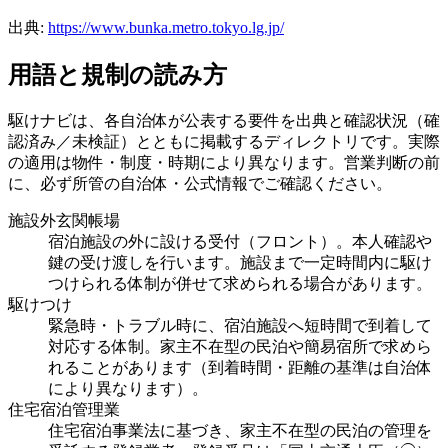
出典:
https://www.bunka.metro.tokyo.lg.jp/
用語と規制の読み方
駆けナビは、各自治体が公表する要件を出典と確認状況（確
認済み／未検証）とともに掲載するディレクトリです。実際
の適用は物件・制度・時期により異なります。営業判断の前
に、必ず所管の自治体・公式情報でご確認ください。
施設外玄関帳場
宿泊施設の外に設ける受付（フロント）。本人確認や
鍵の受け渡しを行います。施設まで一定時間内に駆け
つけられる体制が併せて求められる場合があります。
駆けつけ
緊急時・トラブル時に、宿泊施設へ短時間で到着して
対応する体制。家主不在型の民泊や簡易宿所で求めら
れることがあります（到着時間・距離の基準は自治体
により異なります）。
住宅宿泊管理業
住宅宿泊事業法に基づき、家主不在型の民泊の管理を