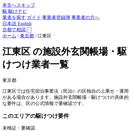
本文へスキップ
駆
駆けナビ
業者を探す
ガイド
事業者登録簿
事業者の方へ
日本語
English
京都で相談
ホーム
/
東京都
/
江東区
江東区 の施設外玄関帳場・駆
けつけ業者一覧
東京都
江東区では住宅宿泊事業法（民泊）の区独自の上乗せ・運用
がある場合があります。施設外玄関帳場・駆けつけの具体的
な要件は、区の公式情報で要確認です。
このエリアの駆けつけ要件
未検証・要確認