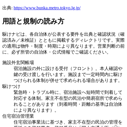
出典:
https://www.bunka.metro.tokyo.lg.jp/
用語と規制の読み方
駆けナビは、各自治体が公表する要件を出典と確認状況（確
認済み／未検証）とともに掲載するディレクトリです。実際
の適用は物件・制度・時期により異なります。営業判断の前
に、必ず所管の自治体・公式情報でご確認ください。
施設外玄関帳場
宿泊施設の外に設ける受付（フロント）。本人確認や
鍵の受け渡しを行います。施設まで一定時間内に駆け
つけられる体制が併せて求められる場合があります。
駆けつけ
緊急時・トラブル時に、宿泊施設へ短時間で到着して
対応する体制。家主不在型の民泊や簡易宿所で求めら
れることがあります（到着時間・距離の基準は自治体
により異なります）。
住宅宿泊管理業
住宅宿泊事業法に基づき、家主不在型の民泊の管理を