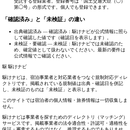
受託する登録業者。登録番号は「国土交通大臣（◯）
第◯号」の形式です。個人でも登録できます。
「確認済み」と「未検証」の違い
出典確認済み
— 確認済み：駆けナビが公式情報に照ら
して確認した値です（確認日を表示します）。
未検証・要確認
— 未検証：駆けナビでは未確認のた
め、確定値として扱わないでください。最新の要件は
公式情報でご確認ください。
駆
駆けナビ
駆けナビは、宿泊事業者と対応業者をつなぐ規制対応ディレ
クトリです。掲載されている規制値は出典・確認日を併記
し、未検証のものは「未検証」と表示します。
このサイトでは宿泊者の個人情報・旅券情報は一切収集しま
せん。
駆けナビは事業者を探すためのディレクトリ（マッチング）
サービスです。掲載事業者の法令適合性・許認可・適格性を
保証・審査するものではなく、推奨するものでもありませ