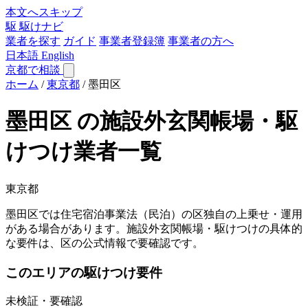
本文へスキップ
駆
駆けナビ
業者を探す
ガイド
事業者登録簿
事業者の方へ
日本語
English
京都で相談
ホーム
/
東京都
/
墨田区
墨田区 の施設外玄関帳場・駆
けつけ業者一覧
東京都
墨田区では住宅宿泊事業法（民泊）の区独自の上乗せ・運用
がある場合があります。施設外玄関帳場・駆けつけの具体的
な要件は、区の公式情報で要確認です。
このエリアの駆けつけ要件
未検証・要確認