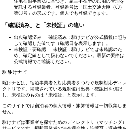
住宅宿泊事業法に基づき、家主不在型の民泊の管理を
受託する登録業者。登録番号は「国土交通大臣（◯）
第◯号」の形式です。個人でも登録できます。
「確認済み」と「未検証」の違い
出典確認済み
— 確認済み：駆けナビが公式情報に照ら
して確認した値です（確認日を表示します）。
未検証・要確認
— 未検証：駆けナビでは未確認のた
め、確定値として扱わないでください。最新の要件は
公式情報でご確認ください。
駆
駆けナビ
駆けナビは、宿泊事業者と対応業者をつなぐ規制対応ディレ
クトリです。掲載されている規制値は出典・確認日を併記
し、未検証のものは「未検証」と表示します。
このサイトでは宿泊者の個人情報・旅券情報は一切収集しま
せん。
駆けナビは事業者を探すためのディレクトリ（マッチング）
サービスです。掲載事業者の法令適合性・許認可・適格性を