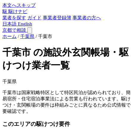
本文へスキップ
駆
駆けナビ
業者を探す
ガイド
事業者登録簿
事業者の方へ
日本語
English
京都で相談
ホーム
/
千葉県
/
千葉市
千葉市 の施設外玄関帳場・駆
けつけ業者一覧
千葉県
千葉市は国家戦略特区として特区民泊が認められており、簡
易宿所・住宅宿泊事業法による営業も行われています。駆け
つけ・玄関帳場の要件は枠組みごとに異なるため公式情報で
要確認です。
このエリアの駆けつけ要件